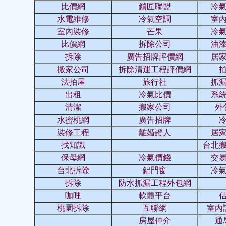
比價網
鎖匠聯盟
冷
水電維修
冷氣空調
室
室內裝修
芒果
冷
比價網
拆除公司
油
拆除
廣告招牌評價網
居
搬家公司
拆除清運工程評價網
法拍屋
旅行社
抓
出租
冷氣比價
系
清潔
搬家公司
外
水蜜桃網
廣告招牌
裝修工程
離婚證人
居
找知識
台北
保母網
冷氣價錢
交
台北拆除
鋁門窗
冷
拆除
防水抓漏工程外包網
咖哩
軟體平台
桃園拆除
互聯網
室內
房屋仲介
通