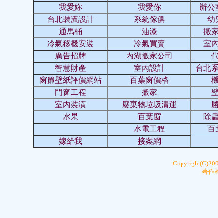
我愛妳
我愛你
辦公
台北裝潢設計
系統傢俱
幼
通馬桶
油漆
搬
冷氣移機安裝
冷氣買賣
室
廣告招牌
內湖搬家公司
智慧財產
室內設計
台北
窗簾壁紙評價網站
百葉窗價格
門窗工程
搬家
室內裝潢
廢棄物垃圾清運
水果
百葉窗
除
水電工程
百
嫁給我
接案網
Copyright(C)20
著作