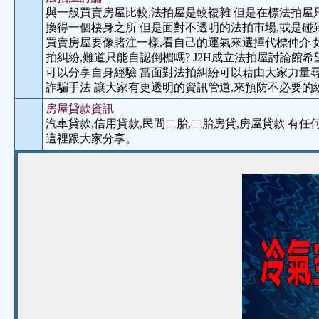
與一般買賣房屋比較,法拍屋是較複雜 但是在標法拍屋
換得一個棲身之所 但是面對不透明的法拍市場,或是碰
買賣房屋要像賭注一樣,看自己的運氣來選擇代標仲介 
拍糾紛,難道只能自認倒楣嗎? J2H成立法拍屋討論館
可以分享自身經驗 當面對法拍糾紛可以藉由大家力量尋
詐騙手法 讓大家有更透明的資訊管道,來預防不必要的
房屋貸款資訊
汽車貸款,信用貸款,民間二胎,二胎房貸,房屋貸款 有
這裡跟大家分享。