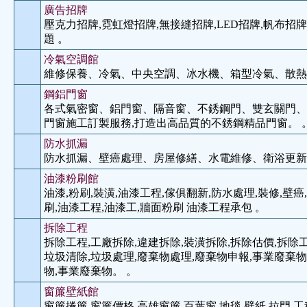
廣告招牌
壓克力招牌,霓虹燈招牌,無接縫招牌,LED招牌,帆布招牌
題 。
冷氣空調館
維修保養、冷氣、中央空調、冰水機、箱型冷氣、散熱
鋼鋁門窗
各式氣密窗、鋁門窗、隔音窗、不銹鋼門、雙玄關門、
門窗施工訂製服務,打造出高品質的不銹鋼精品門窗。 
防水抓漏
防水抓漏、壁癌處理、房屋修繕、水電維修、衛浴更新
油漆粉刷館
油漆,粉刷,裝潢,油漆工程,傢俱翻新,防水處理,裝修,壁癌
刷,油漆工程,油漆工,牆面粉刷 油漆工程承包 。
拆除工程
拆除工程,工廠拆除,違建拆除,裝潢拆除,拆除估價,拆除工
垃圾清除,垃圾處理,廢棄物處理,廢棄物申報,事業廢棄物
物,事業廢棄物。 。
窗簾壁紙館
窗簾捲簾,窗簾價格,高雄窗簾,百葉窗,地毯,壁紙,拉門,工