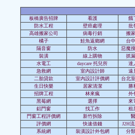
板橋廣告招牌
看護
餓
防水工程
壁癌處理
批
高雄搬家公司
病毒行銷
搬
橘子
鮭魚返鄉網
台
隔音窗
防水
惡魔
裝潢
線上購物
抓
水電工
daycare 托兒所
達
急救網
室內設計師
遠
二胎貸款
室內設計評價網
台北
生日快樂
居家清潔
勝
招牌工程
林來瘋
外
黑莓網
選擇
來
鋁門窗
找工作
租
門窗工程評價網
新竹拆除
評價網
快速借錢
J2H
系統網
裝潢設計外包網
分