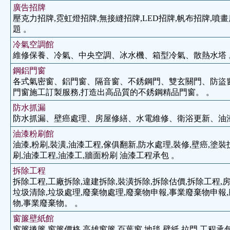
廣告招牌
壓克力招牌,霓虹燈招牌,無接縫招牌,LED招牌,帆布招牌,噴畫
題 。
冷氣空調館
維修保養、冷氣、中央空調、冰水機、箱型冷氣、散熱水塔 
鋼鋁門窗
各式氣密窗、鋁門窗、隔音窗、不銹鋼門、雙玄關門、防盜
門窗施工訂製服務,打造出高品質的不銹鋼精品門窗。 。
防水抓漏
防水抓漏、壁癌處理、房屋修繕、水電維修、衛浴更新、油漆
油漆粉刷館
油漆,粉刷,裝潢,油漆工程,傢俱翻新,防水處理,裝修,壁癌,塗裝
刷,油漆工程,油漆工,牆面粉刷 油漆工程承包 。
拆除工程
拆除工程,工廠拆除,違建拆除,裝潢拆除,拆除估價,拆除工程,房
垃圾清除,垃圾處理,廢棄物處理,廢棄物申報,事業廢棄物申報
物,事業廢棄物。 。
窗簾壁紙館
窗簾捲簾,窗簾價格,高雄窗簾,百葉窗,地毯,壁紙,拉門,工程承包