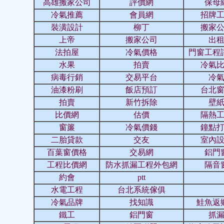
高雄搬家公司
評價網
保母
冷氣推薦
會員網
招牌
裝潢設計
柳丁
搬家
上帝
搬家公司
出
法拍屋
冷氣價格
門窗工程
水果
拍賣
冷氣
病毒行銷
交易平台
冷
油漆粉刷
飯店預訂
台北
拍賣
新竹拆除
壁
比價網
估價
隔熱
窗簾
冷氣價錢
鐘點
二胎貸款
交友
室內
百葉窗價格
交易網
鋁門
工程比價網
防水抓漏工程外包網
隔音
約會
ptt
水電工程
台北系統傢俱
冷氣品牌
找知識
鮭魚返
鐵工
鋁門窗
抓