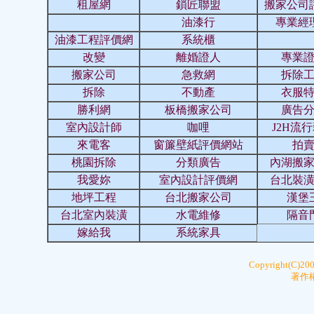
租屋網
鎖匠聯盟
搬家公司
油漆行
專業經
油漆工程評價網
系統櫃
改變
離婚證人
專業
搬家公司
急救網
拆除
拆除
不動產
衣服
勝利網
板橋搬家公司
廣告
室內設計師
咖哩
J2H流
來電客
窗簾壁紙評價網站
拍
桃園拆除
分類廣告
內湖搬
我愛妳
室內設計評價網
台北裝
地坪工程
台北搬家公司
漢堡
台北室內裝潢
水電維修
隔音
嫁給我
系統家具
Copyright(C)20
著作