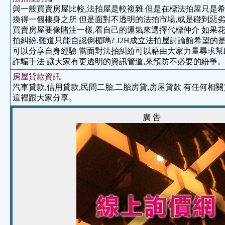
與一般買賣房屋比較,法拍屋是較複雜 但是在標法拍屋只是
換得一個棲身之所 但是面對不透明的法拍市場,或是碰到惡劣
買賣房屋要像賭注一樣,看自己的運氣來選擇代標仲介 如果
拍糾紛,難道只能自認倒楣嗎? J2H成立法拍屋討論館希望的
可以分享自身經驗 當面對法拍糾紛可以藉由大家力量尋求幫
詐騙手法 讓大家有更透明的資訊管道,來預防不必要的紛爭
房屋貸款資訊
汽車貸款,信用貸款,民間二胎,二胎房貸,房屋貸款 有任何相
這裡跟大家分享。
廣 告