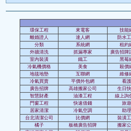
環保工程
來電客
技能
離婚證人
達人網
防水
分類
系統網
租約
外牆清洗
抓漏專家
廣告招牌
室內裝潢
鐵工
黑莓
冷氣機價格
美食
殺價
地毯地墊
互聯網
維修
冷氣買賣
平價外包網
看
廣告招牌
高雄搬家公司
生日
智慧財產
油漆工程
線上詢
門窗工程
快速借錢
旅
居家清潔
冷氣空調
助
台北清潔公司
比價網
裝潢
橘子
板橋廣告招牌
搬家