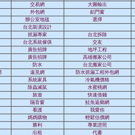
交易網
大圖輸出
外包網
鋁門窗
辦公室地毯
選擇
台北裝潢設計
抓漏專家
台北拆除
台北系統傢俱
交友
廣告招牌
地坪工程
廣告招牌
高雄搬家公司
防水
台北搬家公司
網
遠見網
防水抓漏工程外包網
系統家具
冷氣機價格
除蟲滅鼠
水蜜桃網
旅遊
快速借錢
隔音窗
鮭魚返鄉網
看護
我愛你
媽媽購物
輕鬆估價網
勝利
專業證照
出租
代書