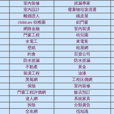
室內裝修
抓漏專家
室內設計
廢棄物垃圾清運
離婚證人
鐵皮屋
childcare 幼稚園
鋁門窗
網路金融
室內裝潢
門窗工程
幼兒園
水電工
來電客
壁紙
租屋網
約會
百貨公司
防水抓漏
防水抓漏
不動產
黃金
裝潢工程
油漆
黑莓網
工程比價網
保險
室內裝修
門窗工程評價網
飯店預訂
達人網
系統家具
拆除
分類廣告
交友網
找知識