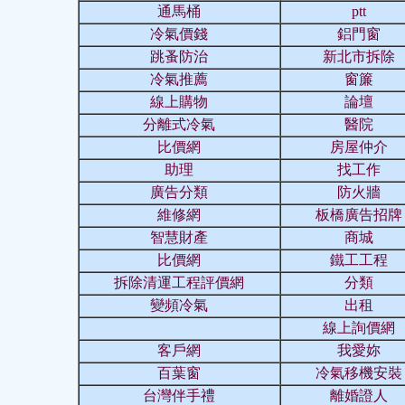
通馬桶
ptt
冷氣價錢
鋁門窗
跳蚤防治
新北市拆除
冷氣推薦
窗簾
線上購物
論壇
分離式冷氣
醫院
比價網
房屋仲介
助理
找工作
廣告分類
防火牆
維修網
板橋廣告招牌
智慧財產
商城
比價網
鐵工工程
拆除清運工程評價網
分類
變頻冷氣
出租
線上詢價網
客戶網
我愛妳
百葉窗
冷氣移機安裝
台灣伴手禮
離婚證人