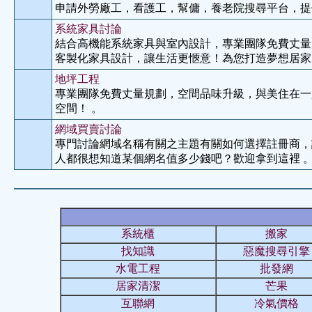
申請外勞廠工，看護工，幫傭，養老院搜尋平台，提供
系統家具討論
結合高機能系統家具與室內設計，專業團隊免費丈量
客製化家具設計，讓生活更愜意！為您打造夢想居家
地坪工程
專業團隊免費丈量規劃，空間品味升級，與美住在一
空間！ 。
網域買賣討論
專門討論網域名稱有關之主題有關如何選擇註冊商，
人都很想知道某個網名值多少錢吧？歡迎拿到這裡 
系統櫃
搬家
找知識
惡魔搜尋引擎
水電工程
批發網
居家清潔
芒果
互聯網
冷氣價格