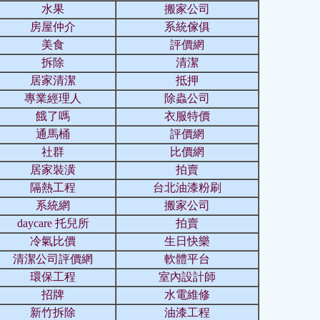
水果
搬家公司
房屋仲介
系統傢俱
美食
評價網
拆除
清潔
居家清潔
抵押
專業經理人
除蟲公司
餓了嗎
衣服特價
通馬桶
評價網
社群
比價網
居家裝潢
拍賣
隔熱工程
台北油漆粉刷
系統網
搬家公司
daycare 托兒所
拍賣
冷氣比價
生日快樂
清潔公司評價網
軟體平台
環保工程
室內設計師
招牌
水電維修
新竹拆除
油漆工程