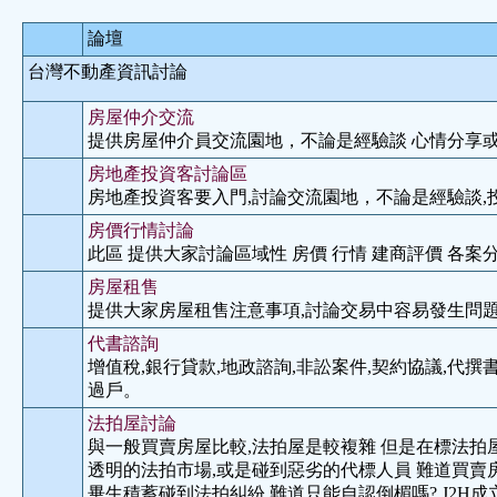
論壇
台灣不動產資訊討論
房屋仲介交流
提供房屋仲介員交流園地，不論是經驗談 心情分享
房地產投資客討論區
房地產投資客要入門,討論交流園地，不論是經驗談,
房價行情討論
此區 提供大家討論區域性 房價 行情 建商評價 各案分
房屋租售
提供大家房屋租售注意事項,討論交易中容易發生問題
代書諮詢
增值稅,銀行貸款,地政諮詢,非訟案件,契約協議,代撰書
過戶。
法拍屋討論
與一般買賣房屋比較,法拍屋是較複雜 但是在標法拍
透明的法拍市場,或是碰到惡劣的代標人員 難道買賣
畢生積蓄碰到法拍糾紛,難道只能自認倒楣嗎? J2H