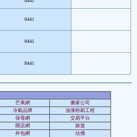
8441
8441
8441
8441
芒果網
搬家公司
冷氣品牌
油漆粉刷工程
保母網
交易平台
開店網
旅遊
外包網
估價