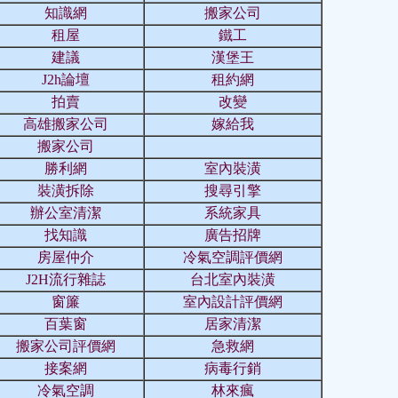
知識網
搬家公司
租屋
鐵工
建議
漢堡王
J2h論壇
租約網
拍賣
改變
高雄搬家公司
嫁給我
搬家公司
勝利網
室內裝潢
裝潢拆除
搜尋引擎
辦公室清潔
系統家具
找知識
廣告招牌
房屋仲介
冷氣空調評價網
J2H流行雜誌
台北室內裝潢
窗簾
室內設計評價網
百葉窗
居家清潔
搬家公司評價網
急救網
接案網
病毒行銷
冷氣空調
林來瘋