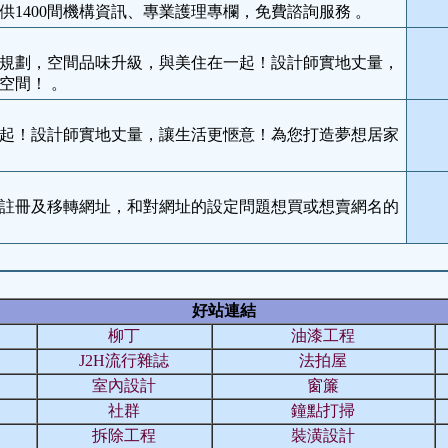
1400間機構資訊、專業護理專欄，免費諮詢服務 。
規劃，空間品味升級，與美住在一起！設計師實地丈量，
空間！ 。
起！設計師實地丈量，讓生活更愜意！為您打造夢想居家
註冊及移轉網址，和對網址的設定問題想買或想賣網名的
。
好站連結
柳丁
油漆工程
J2H流行雜誌
法拍屋
室內設計
窗簾
社群
鐘點打掃
拆除工程
裝潢設計