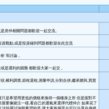
或是房仲相關問題都歡迎一起交流。
投資觀點,或是投資碰到問題都歡迎在此交流
析 等討論 。
或是遇到的困難 都歡迎大家一起交 。
狀,權利調查,節稅退稅,測量申請,分割合併,繼承贈與,買賣
屋只是希望用更低的價格來換得一個棲身之所 但是面對不
房屋要像賭注一樣,看自己的運氣來選擇代標仲介 如果花了
成立法拍屋討論館希望的是,讓大家有個平台可以分享自身經